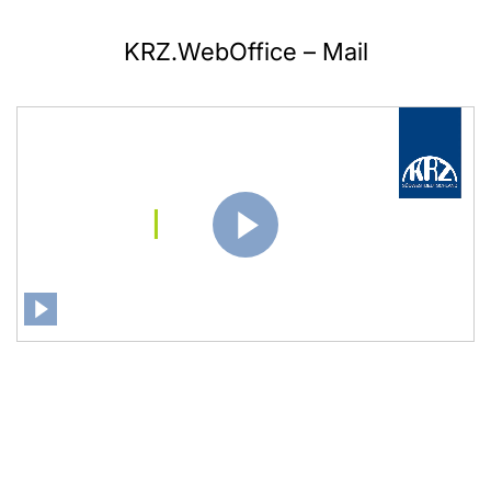
KRZ.WebOffice – Mail
0:00
/
2:18