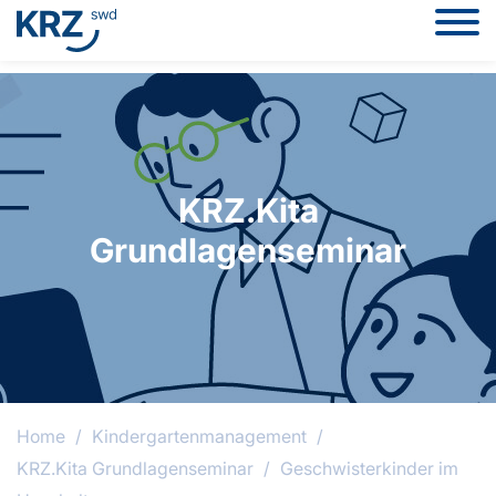
KRZ.Kita
Grundlagenseminar
Home
/
Kindergartenmanagement
/
KRZ.Kita Grundlagenseminar
/
Geschwisterkinder im